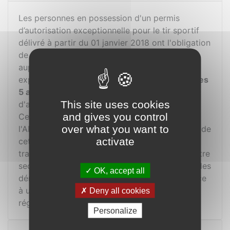
Les personnes en possession d'un permis
d’autorisation exceptionnelle pour le tir sportif
délivré à partir du 01 janvier 2018 ont l'obligation
de prouver l'excercice régulier du tir sportif
auprès de la "Section armes, pyrotechnie et
explosifs" (APEx) de la Police cantonale
tous les
5 ans
sous risque de se voir retirer le permis
This site uses cookies
d'acquisition.
and gives you control
Cependant, en début de l'année concernée,
over what you want to
l'APEX vous enverra un courier vous informant de
activate
cette échéance. Dès lors, vous pourrez
transmettre ce courier à notre président ou notre
secrétaire. Nous nous chargerons par la suite des
OK, accept all
démarches afin de légitimer votre appartenance
à une société de tir et, de ce fait, la pratique
Deny all cookies
régulière du tir sportif.
Personalize