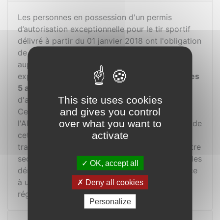
Les personnes en possession d'un permis
d’autorisation exceptionnelle pour le tir sportif
délivré à partir du 01 janvier 2018 ont l'obligation
de prouver l'excercice régulier du tir sportif
auprès de la "Section armes, pyrotechnie et
explosifs" (APEx) de la Police cantonale
tous les
5 ans
sous risque de se voir retirer le permis
This site uses cookies
d'acquisition.
and gives you control
Cependant, en début de l'année concernée,
over what you want to
l'APEX vous enverra un courier vous informant de
activate
cette échéance. Dès lors, vous pourrez
transmettre ce courier à notre président ou notre
secrétaire. Nous nous chargerons par la suite des
OK, accept all
démarches afin de légitimer votre appartenance
à une société de tir et, de ce fait, la pratique
Deny all cookies
régulière du tir sportif.
Personalize