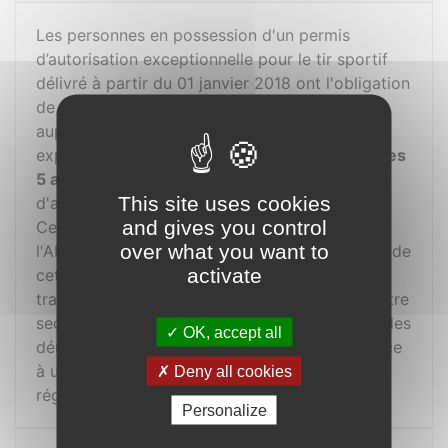
Les personnes en possession d'un permis
d’autorisation exceptionnelle pour le tir sportif
délivré à partir du 01 janvier 2018 ont l'obligation
de prouver l'excercice régulier du tir sportif
auprès de la "Section armes, pyrotechnie et
explosifs" (APEx) de la Police cantonale
tous les
5 ans
sous risque de se voir retirer le permis
This site uses cookies
d'acquisition.
and gives you control
Cependant, en début de l'année concernée,
over what you want to
l'APEX vous enverra un courier vous informant de
activate
cette échéance. Dès lors, vous pourrez
transmettre ce courier à notre président ou notre
secrétaire. Nous nous chargerons par la suite des
OK, accept all
démarches afin de légitimer votre appartenance
à une société de tir et, de ce fait, la pratique
Deny all cookies
régulière du tir sportif.
Personalize