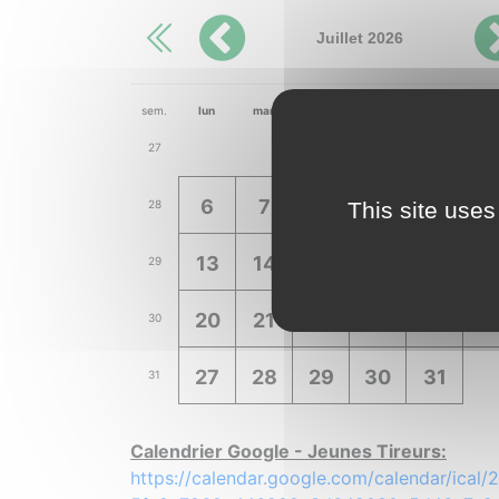
Juillet 2026
sem.
lun
mar
mer
jeu
ven
sa
1
2
3
4
27
6
7
8
9
10
1
This site uses
28
13
14
15
16
17
1
29
20
21
22
23
24
2
30
27
28
29
30
31
31
Calendrier Google - Jeunes Tireurs:
https://calendar.google.com/calendar/ical