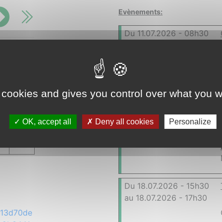
Evènements:
Du 11.07.2026 - 08h30
au 11.07.2026 - 17h30
m
dim
5
1
12
 cookies and gives you control over what you w
Du 15.07.2026 - 18h00
au 15.07.2026 - 20h00
8
19
OK, accept all
Deny all cookies
Personalize
5
26
Du 18.07.2026 - 15h30
au 18.07.2026 - 17h30
/213d70de