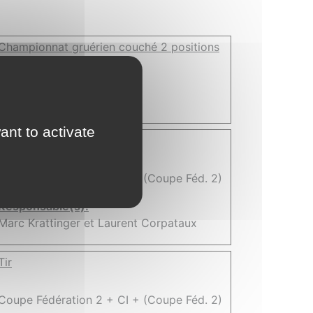
Championnat gruérien couché 2 positions
Lieu:
Bas-Intyamon
ant to activate
Tir
Coupe Fédération 2 + CI + (Coupe Féd. 2)
Responsable(s):
Marc Krattinger et Laurent Corpataux
Tir
Coupe Fédération 2 + CI + (Coupe Féd. 2)